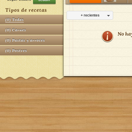
Tipos de recetas
+ recientes
(
0
)
Todas
(
0
)
Carnes
No ha
(
0
)
Pastas y arroces
(
0
)
Postres