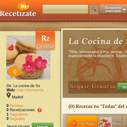
La Cocina de
"Hola, bienvenidos a mis recetas. 
especialmente la repostería. Esper
0
Seguir Usuario
De: La cocina de So
Web:
más información
Madrid
(
0
) Recetas en "
Todas
" del
0
Recetas
0
Recetizaciones
1
Seguidores
0
Seguidos
de Todos
Mías
Seguir Usuario