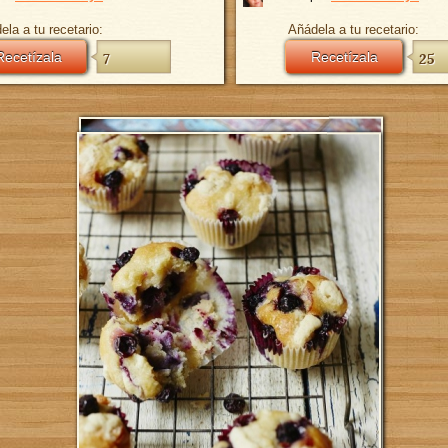
ela a tu recetario:
Añádela a tu recetario:
Recetízala
7
Recetízala
25