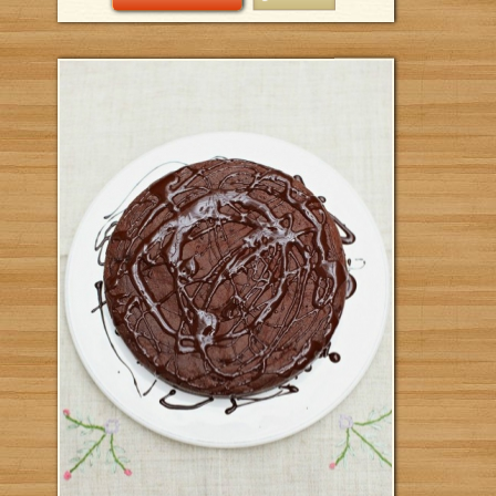
Coliflor a
Jamie Oli
Creada 
Añád