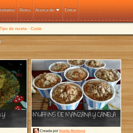
cetarios
Retos
Acerca de
Entrar
Tipo de receta
·
Coste
s
 Y
MUFFINS DE MANZANA Y CANELA
Creada por
Noelia Montoya