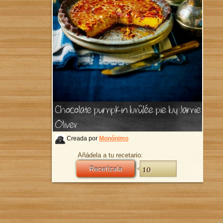
Chocolate pumpkin brûlée pie by Jamie
Oliver
Creada por
Monónimo
Añádela a tu recetario:
Recetízala
10