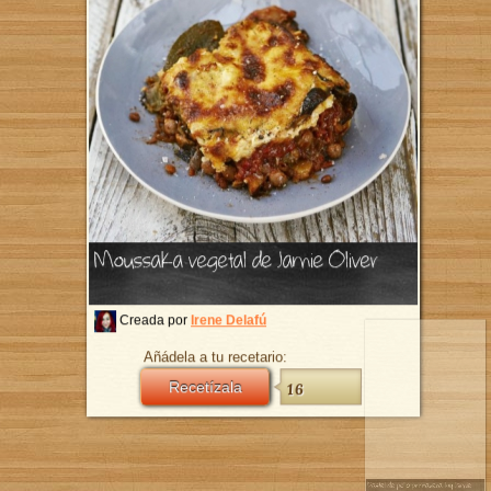
Publicidad
vegetal de Jamie Oliver
por
Irene Delafú
ela a tu recetario:
Recetízala
16