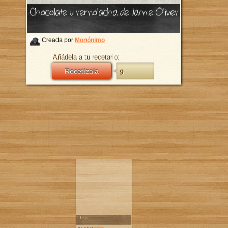
Chocolate y remolacha de Jamie Oliver
Creada por
Monónimo
Añádela a tu recetario:
Recetízala
9
Moussaka 
Creada 
Añád