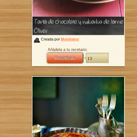
Tarta de chocolate y ruibarbo de Jamie
ándanos sin
Oliver
Creada por
Monónimo
Añádela a tu recetario:
Recetízala
13