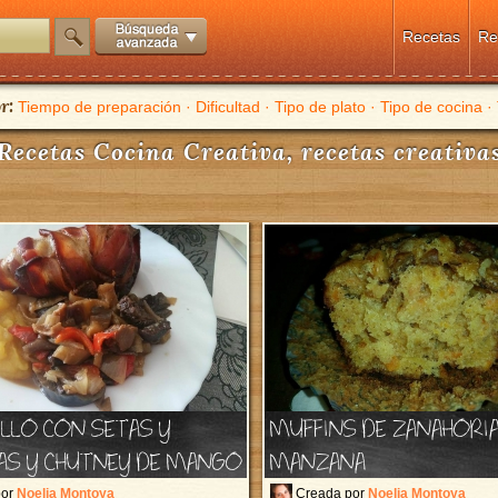
Recetas
Re
r:
Tiempo de preparación
·
Dificultad
·
Tipo de plato
·
Tipo de cocina
·
Recetas Cocina Creativa
, recetas creativa
LLO CON SETAS Y
MUFFINS DE ZANAHORIA
AS Y CHUTNEY DE MANGO
MANZANA
por
Noelia Montoya
Creada por
Noelia Montoya