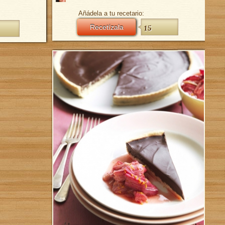
Añádela a tu recetario:
Recetízala
15