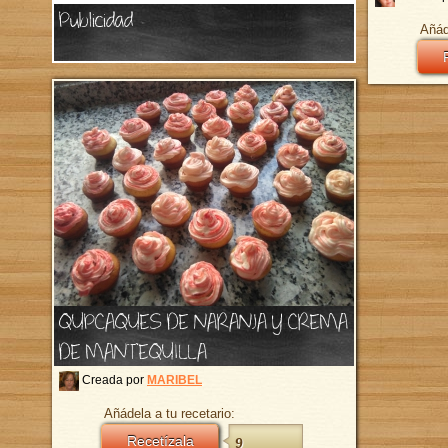
Publicidad
Añád
QUPCAQUES DE NARANJA Y CREMA
DE MANTEQUILLA
Creada por
MARIBEL
Añádela a tu recetario:
Recetízala
9