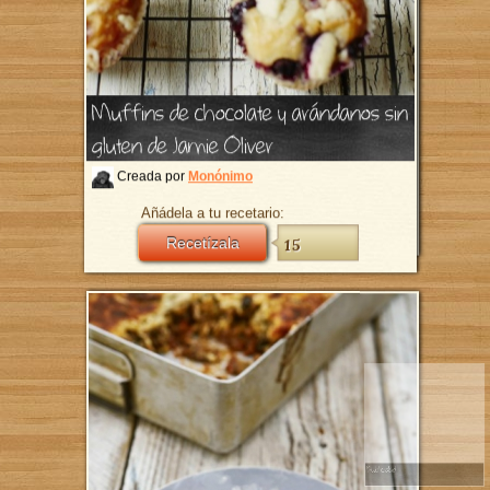
l grill con pesto de invierno de
Muffins de chocolate y ar
ver
gluten de Jamie Oliver
por
Monónimo
Creada por
Monónimo
ela a tu recetario:
Añádela a tu recetario:
Recetízala
10
Recetízala
15