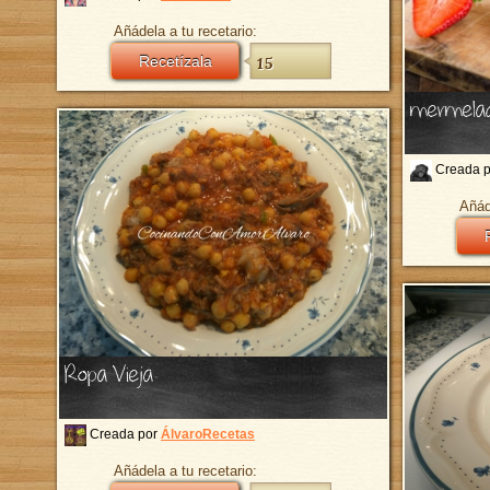
Añádela a tu recetario:
Recetízala
15
mermelad
Creada 
Añád
Ropa Vieja
Creada por
ÁlvaroRecetas
Añádela a tu recetario: