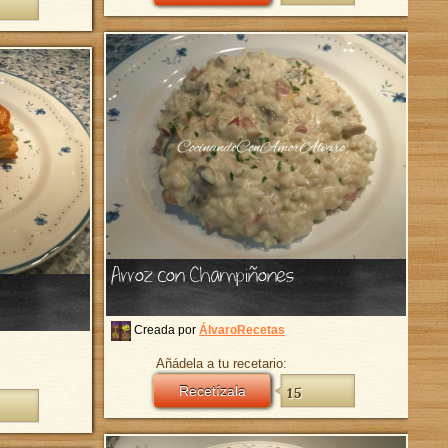
Arroz con Champiñones
Creada por
ÁlvaroRecetas
Añádela a tu recetario:
Recetízala
15