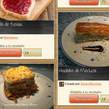
Recetízala
25
a de fresas
por
Monónimo
ela a tu recetario:
Recetízala
18
Hojaldre de Merluza
Creada por
ÁlvaroRecetas
Añádela a tu recetario:
Recetízala
18