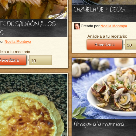
CAZUELA DE FIDEOS.
TE DE SALMÓN A LOS
Creada por
Noelia Montoya
OS
Añádela a tu recetario:
por
Noelia Montoya
Recetízala
10
ela a tu recetario:
Recetízala
10
Almejas a la marinera