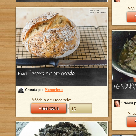
Añád
Pan Casero sin amasado
ASADURA
Creada por
Monónimo
Añádela a tu recetario:
Creada 
Recetízala
15
Añád