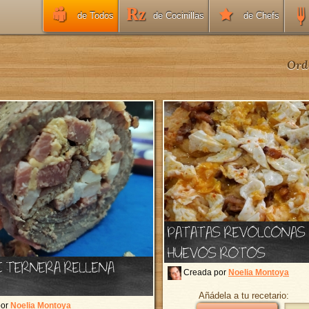
de Todos
de Cocinillas
de Chefs
Ord
PATATAS REVOLCONAS
HUEVOS ROTOS
E TERNERA RELLENA
Creada por
Noelia Montoya
Añádela a tu recetario:
por
Noelia Montoya