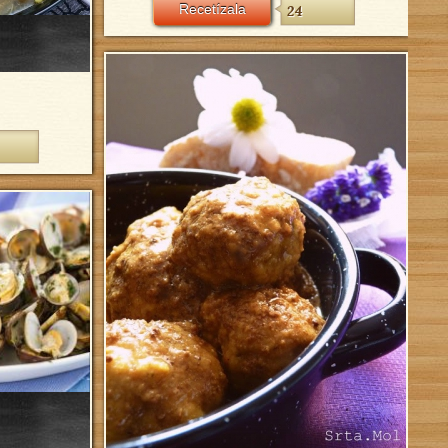
Recetízala
24