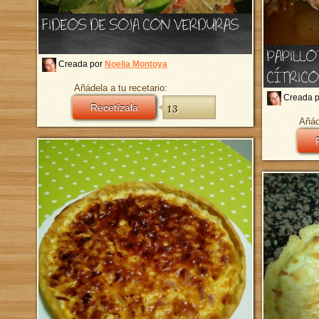
FIDEOS DE SOJA CON VERDURAS
PAPILLO
Creada por
Noelia Montoya
CÍTRIC
Añádela a tu recetario:
Creada 
Recetízala
13
Añád