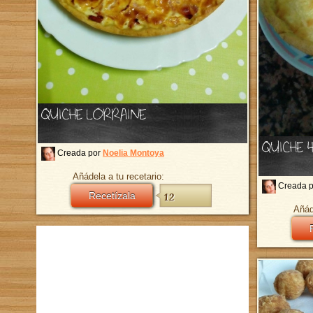
QUICHE LORRAINE
QUICHE 
Creada por
Noelia Montoya
Añádela a tu recetario:
Creada 
Recetízala
12
Añád