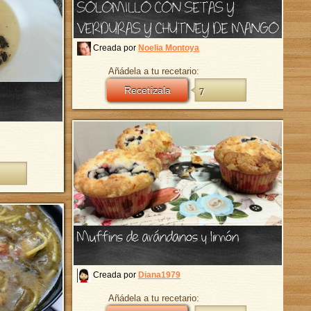
SOLOMILLO CON SETAS Y
VERDURAS Y CHUTNEY DE MANGO
Creada por
Noelia Montoya
Añádela a tu recetario:
Recetízala
7
Muffins de arándanos y limón
Creada por
Diana1979
Añádela a tu recetario: