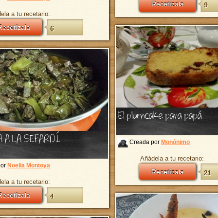
Recetízala
9
ela a tu recetario:
Recetízala
6
El plumcake para papá
 A LA SEFARDÍ
Creada por
Monónimo
Añádela a tu recetario:
por
Noelia Montoya
Recetízala
21
ela a tu recetario:
Recetízala
4