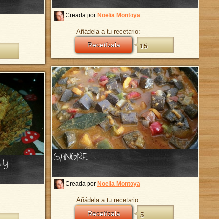
Creada por
Noelia Montoya
Añádela a tu recetario:
Recetízala
15
SANGRE
 Y
Creada por
Noelia Montoya
Añádela a tu recetario:
Recetízala
5