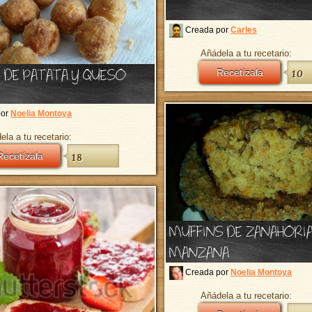
Creada por
Carles
Añádela a tu recetario:
 DE PATATA Y QUESO
Recetízala
10
por
Noelia Montoya
ela a tu recetario:
Recetízala
18
MUFFINS DE ZANAHORIA
MANZANA
Creada por
Noelia Montoya
Añádela a tu recetario: