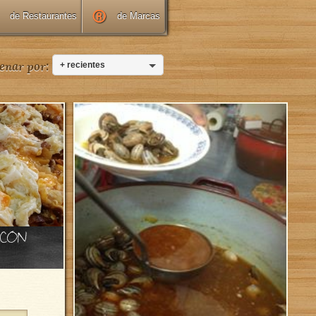
de Restaurantes
de Marcas
enar por:
+ recientes
 CON