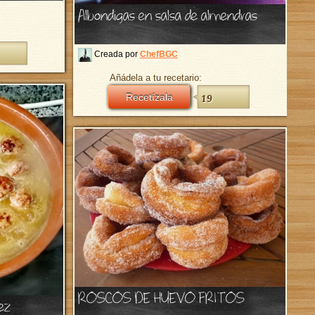
Albondigas en salsa de almendras
Creada por
ChefBGC
Añádela a tu recetario:
Recetízala
19
ROSCOS DE HUEVO FRITOS
ez