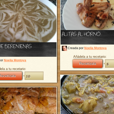
ALITAS AL HORNO
E BERENJENAS
Creada por
Noelia Montoya
Añádela a tu recetario:
por
Noelia Montoya
Recetízala
8
ela a tu recetario:
Recetízala
10