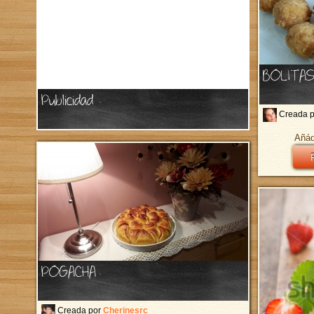
BOLITAS
Publicidad
Creada 
Añád
POGACHA
Creada por
Cherinesrc