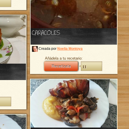
CARACOLES
Creada por
Noelia Montoya
Añádela a tu recetario:
Recetízala
11