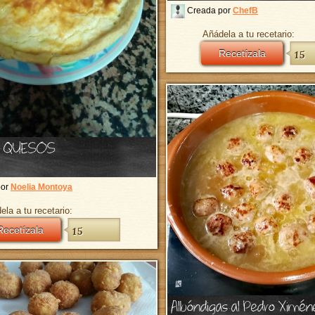
Creada por
ChefB
Añádela a tu recetario:
Recetízala
15
4 QUESOS
por
Noelia Montoya
ela a tu recetario:
Recetízala
15
Albóndigas al Pedro Ximén