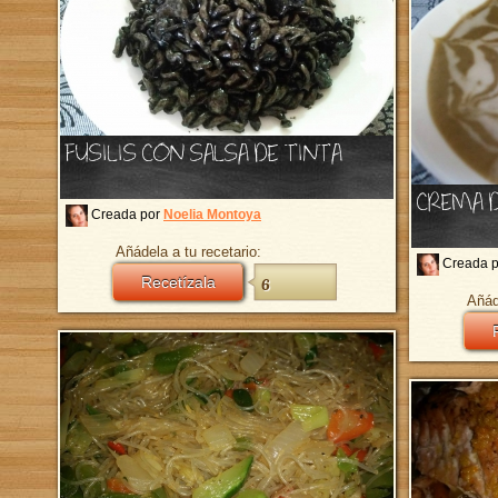
FUSILIS CON SALSA DE TINTA
CREMA D
Creada por
Noelia Montoya
Añádela a tu recetario:
Creada 
Recetízala
6
Añád