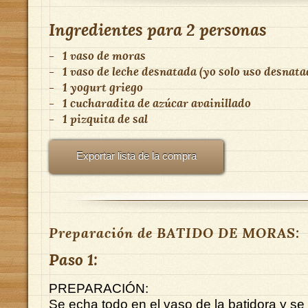
Ingredientes para
2 personas
-
1 vaso de moras
-
1 vaso de leche desnatada (yo solo uso desnata
-
1 yogurt griego
-
1 cucharadita de azúcar avainillado
-
1 pizquita de sal
Exportar lista de la compra
Preparación de BATIDO DE MORAS:
Paso 1:
PREPARACIÓN:
Se echa todo en el vaso de la batidora y se 