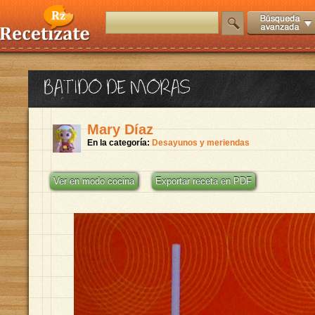
BATIDO DE MORAS
Mary Díaz
En la categoría:
Desayunos y meriendas
Ver en modo cocina
Exportar receta en PDF