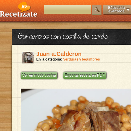
Garbanzos con costilla de cerdo
Juan a.Calderon
En la categoría:
Verduras y legumbres
Ver en modo cocina
Exportar receta en PDF