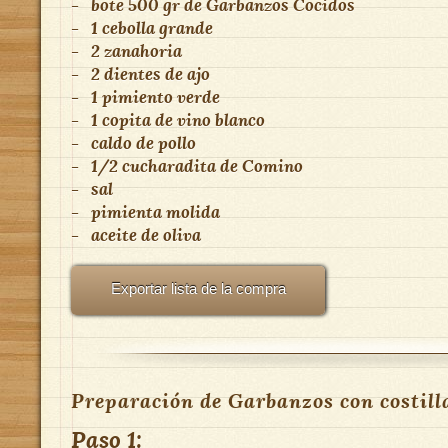
-
bote 500 gr
de
Garbanzos Cocidos
-
1
cebolla grande
-
2
zanahoria
-
2 dientes
de
ajo
-
1
pimiento verde
-
1 copita
de
vino blanco
-
caldo de pollo
-
1/2 cucharadita
de
Comino
-
sal
-
pimienta molida
-
aceite de oliva
Exportar lista de la compra
Preparación de Garbanzos con costilla
Paso 1: