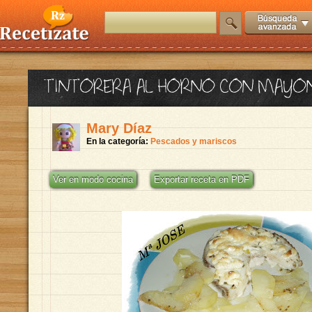
TINTORERA AL HORNO CON MAYO
Mary Díaz
En la categoría:
Pescados y mariscos
Ver en modo cocina
Exportar receta en PDF