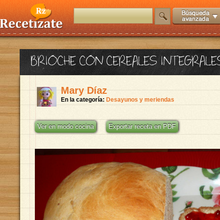
BRIOCHE CON CEREALES INTEGRALES
Mary Díaz
En la categoría:
Desayunos y meriendas
Ver en modo cocina
Exportar receta en PDF