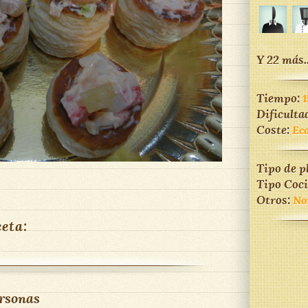
Y 22 más..
Tiempo:
1
Dificulta
Coste:
Ec
Tipo de p
Tipo Coc
Otros:
No
ceta:
rsonas