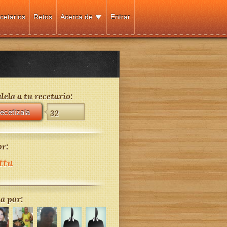
cetarios
Retos
Acerca de
Entrar
ela a tu recetario:
ecetízala
32
r:
ttu
a por: