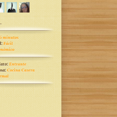
.
5 minutos
d:
Fácil
onómico
lato:
Entrante
ina:
Cocina Casera
rmal