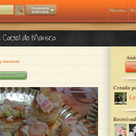
Recetas
Re
e Coctel de Marisco
Añád
y mariscos
R
 receta en PDF
Creada po
Le
Recetizad