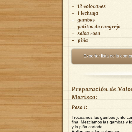
-
12
volovanes
-
1
lechuga
-
gambas
-
palitos de cangrejo
-
salsa rosa
-
piña
Exportar lista de la comp
Preparación de Volov
Marisco:
Paso 1:
Troceamos las gambas junto con
fina. Mezclamos las gambas y los
y la piña cortada.
Rellenamos los volovanes.