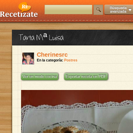
Tarta Mª Luisa
Cherinesrc
En la categoría:
Postres
Ver en modo cocina
Exportar receta en PDF