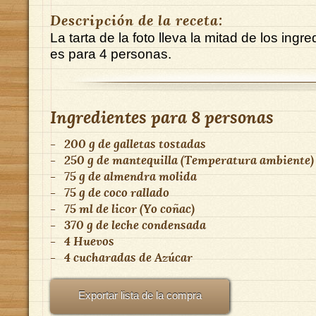
Descripción de la receta:
La tarta de la foto lleva la mitad de los ingre
es para 4 personas.
Ingredientes para
8 personas
-
200 g
de
galletas tostadas
-
250 g
de
mantequilla (Temperatura ambiente)
-
75 g
de
almendra molida
-
75 g
de
coco rallado
-
75 ml
de
licor (Yo coñac)
-
370 g
de
leche condensada
-
4
Huevos
-
4 cucharadas
de
Azúcar
Exportar lista de la compra