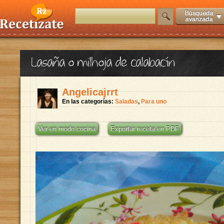
Lasaña o milhoja de calabacín
Angelicajrrt
En las categorías:
Saladas
,
Para uno
Ver en modo cocina
Exportar receta en PDF