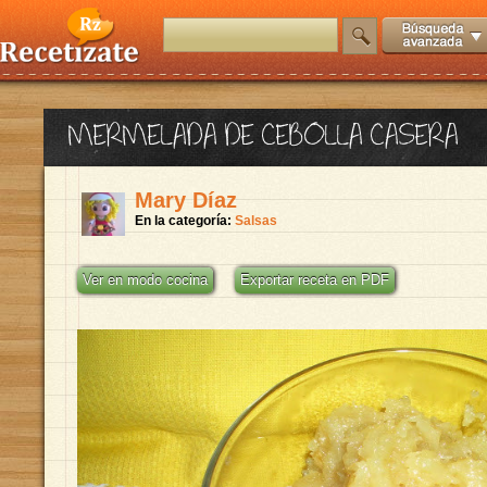
MERMELADA DE CEBOLLA CASERA
Mary Díaz
En la categoría:
Salsas
Ver en modo cocina
Exportar receta en PDF