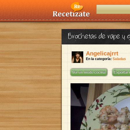
Brochetas de rape y
Angelicajrrt
En la categoría:
Saladas
Ver en modo cocina
Exportar