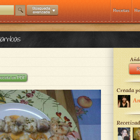
Recetas
Re
 gambas
Añád
R
 receta en PDF
Creada po
An
Recetizad