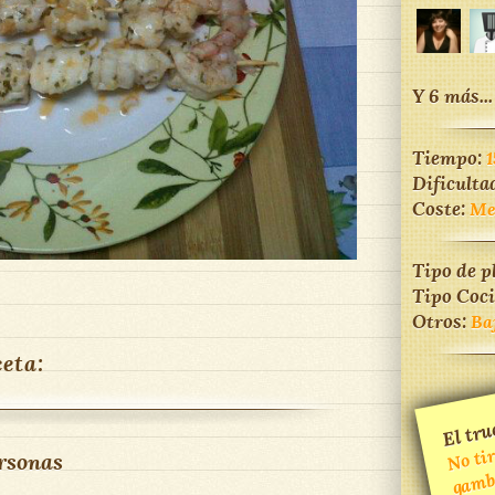
Y 6 más...
Tiempo:
1
Dificulta
Coste:
Me
Tipo de p
Tipo Coc
Otros:
Ba
ceta:
El tru
No tir
u
mbas,
rsonas