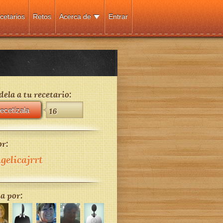
cetarios
Retos
Acerca de
Entrar
ela a tu recetario:
ecetízala
16
r:
gelicajrrt
a por: