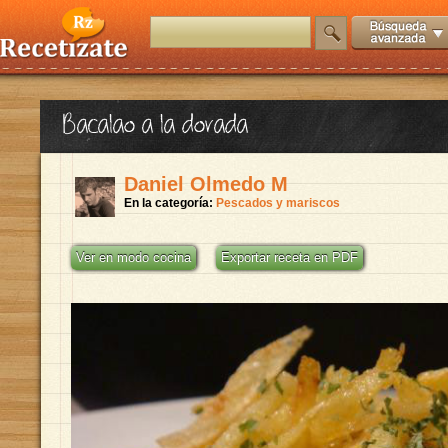
Bacalao a la dorada
Daniel Olmedo M
En la categoría:
Pescados y mariscos
Ver en modo cocina
Exportar receta en PDF