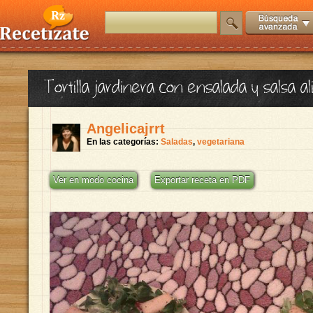
Tortilla jardinera con ensalada y salsa ali
Angelicajrrt
En las categorías:
Saladas
,
vegetariana
Ver en modo cocina
Exportar receta en PDF