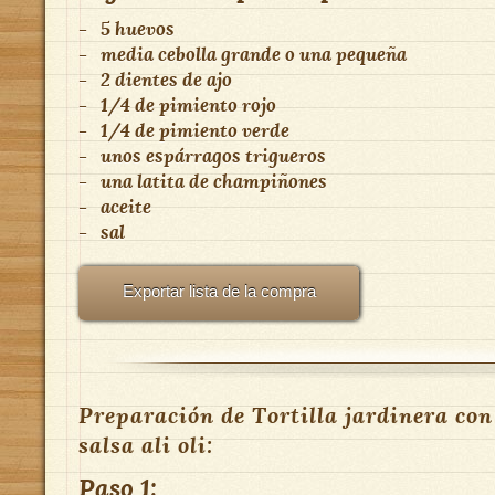
-
5 huevos
-
media cebolla grande o una pequeña
-
2 dientes de ajo
-
1/4 de pimiento rojo
-
1/4 de pimiento verde
-
unos espárragos trigueros
-
una latita de champiñones
-
aceite
-
sal
Exportar lista de la compra
Preparación de Tortilla jardinera con
salsa ali oli:
Paso 1: