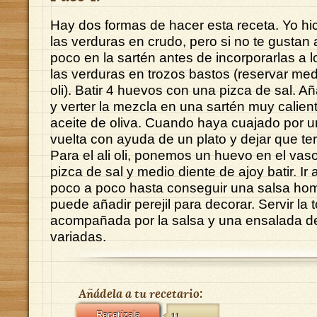
Hay dos formas de hacer esta receta. Yo hice
las verduras en crudo, pero si no te gustan a
poco en la sartén antes de incorporarlas a 
las verduras en trozos bastos (reservar medi
oli). Batir 4 huevos con una pizca de sal. Añ
y verter la mezcla en una sartén muy calie
aceite de oliva. Cuando haya cuajado por un
vuelta con ayuda de un plato y dejar que te
Para el ali oli, ponemos un huevo en el vaso
pizca de sal y medio diente de ajoy batir. Ir
poco a poco hasta conseguir una salsa ho
puede añadir perejil para decorar. Servir la to
acompañada por la salsa y una ensalada d
variadas.
Añádela a tu recetario:
Recetízala
11