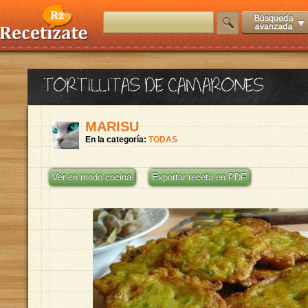
TORTILLITAS DE CAMARONES
MARISU
En la categoría:
TODAS
Ver en modo cocina
Exportar receta en PDF