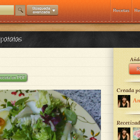
Recetas
Re
patatas
Añád
R
 receta en PDF
Creada po
An
Recetizad