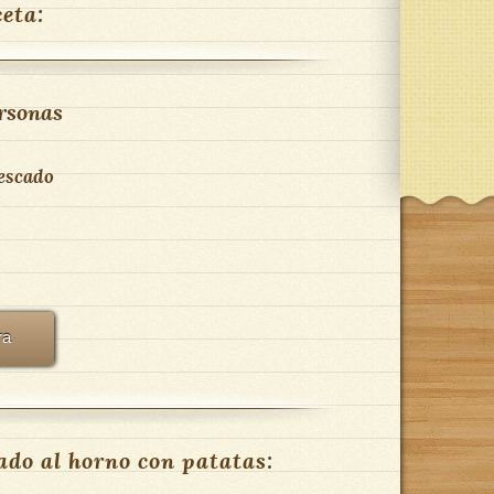
ceta:
rsonas
pescado
ra
ado al horno con patatas: