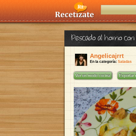
Pescado al horno con 
Angelicajrrt
En la categoría:
Saladas
Ver en modo cocina
Exportar