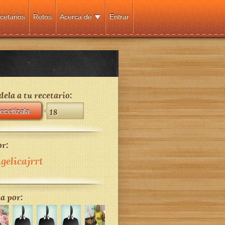
cetarios
Retos
Acerca de
Entrar
ela a tu recetario:
ecetízala
18
r:
gelicajrrt
a por: