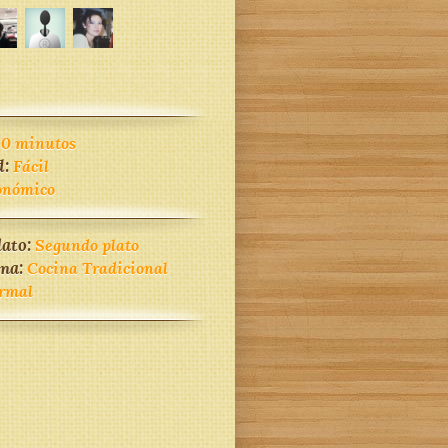
30 minutos
d:
Fácil
onómico
lato:
Segundo plato
ina:
Cocina Tradicional
rmal