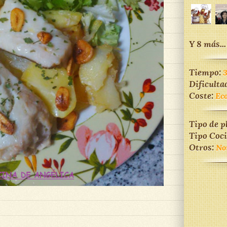
Y 8 más...
Tiempo:
Dificulta
Coste:
Ec
Tipo de p
Tipo Coc
Otros:
No