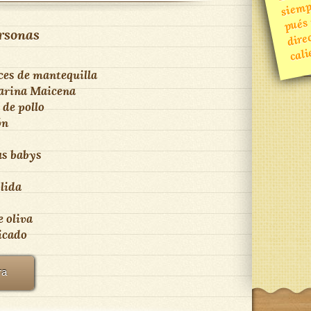
ment
rsonas
ces de mantequilla
arina Maicena
 de pollo
ón
as babys
lida
e oliva
picado
ra