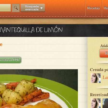
Recetas
Re
 MANTEQUILLA DE LIMÓN
e
Añád
R
 receta en PDF
Creada po
La
Recetizad