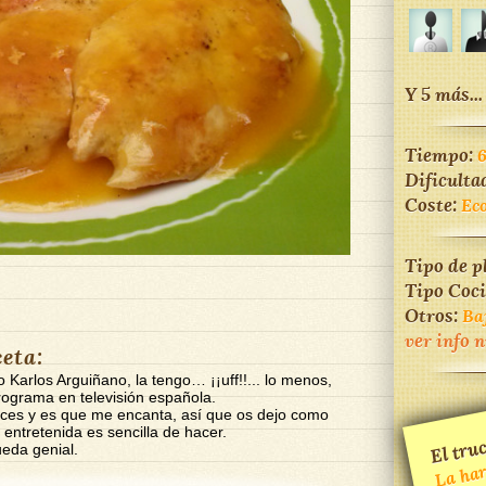
Y 5 más...
Tiempo:
Dificulta
Coste:
Ec
Tipo de p
Tipo Coc
Otros:
Ba
ver info 
ceta:
 Karlos Arguiñano, la tengo… ¡¡uff!!... lo menos,
rograma en televisión española.
ces y es que me encanta, así que os dejo como
El truc
entretenida es sencilla de hacer.
La
maic
pué
d
cali
ueda genial.
mpre 