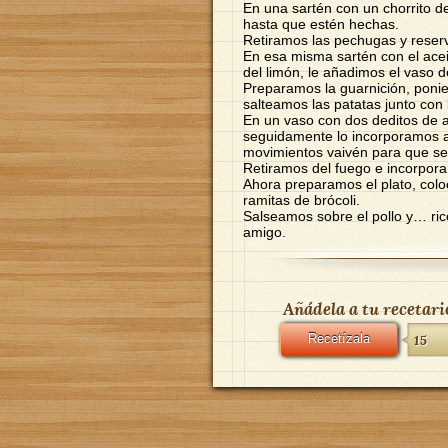
En una sartén con un chorrito d
hasta que estén hechas.
Retiramos las pechugas y rese
En esa misma sartén con el ace
del limón, le añadimos el vaso 
Preparamos la guarnición, ponie
salteamos las patatas junto con l
En un vaso con dos deditos de 
seguidamente lo incorporamos a
movimientos vaivén para que se
Retiramos del fuego e incorpor
Ahora preparamos el plato, colo
ramitas de brócoli.
Salseamos sobre el pollo y… ric
amigo.
Añádela a tu recetari
Recetízala
15