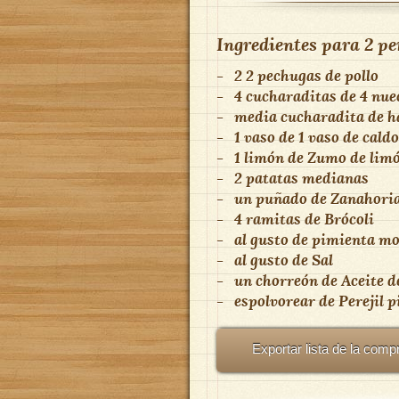
Ingredientes para
2 pe
-
2
2 pechugas de pollo
-
4 cucharaditas
de
4 nue
-
media cucharadita
de
h
-
1 vaso
de
1 vaso de caldo
-
1 limón
de
Zumo de lim
-
2
patatas medianas
-
un puñado
de
Zanahori
-
4 ramitas
de
Brócoli
-
al gusto
de
pimienta mo
-
al gusto
de
Sal
-
un chorreón
de
Aceite d
-
espolvorear
de
Perejil 
Exportar lista de la comp