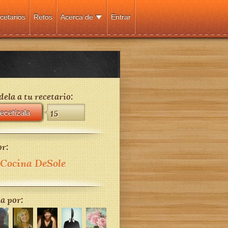
cetarios
Retos
Acerca de
Entrar
ela a tu recetario:
ecetízala
15
r:
Cocina DeSole
a por: