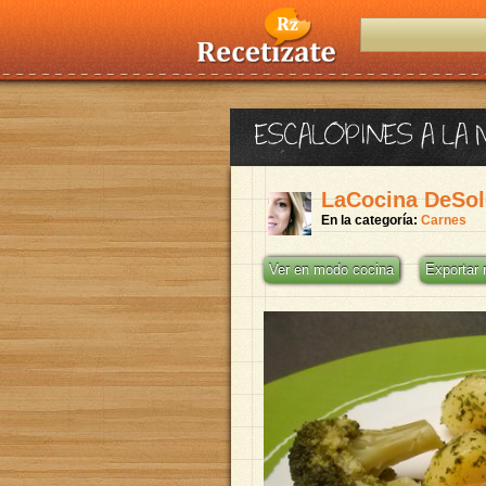
ESCALOPINES A LA
LaCocina DeSol
En la categoría:
Carnes
Ver en modo cocina
Exportar