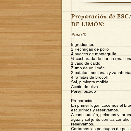
Preparación de E
DE LIMÓN:
Paso 1:
Ingredientes:
2 Pechugas de pollo
4 nueces de mantequilla
½ cucharada de harina (maicen
1 vaso de caldo
Zumo de un limón
2 patatas medianas y zanahoria
4 ramitas de brócoli
Sal, pimienta molida
Aceite de oliva
Perejil picado
Preparación:
En primer lugar, cocemos el bró
escurrimos y reservamos.
A continuación, pelamos y torn
agua y sal junto con las zanaho
reservamos.
Cortamos las pechugas de pollo 