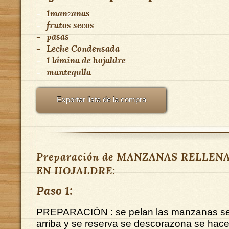
-
1manzanas
-
frutos secos
-
pasas
-
Leche Condensada
-
1 lámina de hojaldre
-
mantequlla
Exportar lista de la compra
Preparación de MANZANAS RELLEN
EN HOJALDRE:
Paso 1:
PREPARACIÓN : se pelan las manzanas se q
arriba y se reserva se descorazona se hac