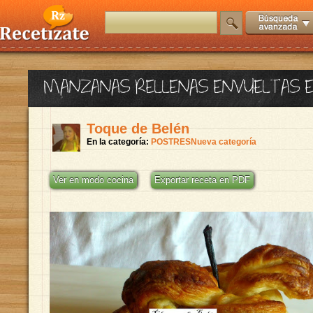
MANZANAS RELLENAS ENVUELTAS E
Toque de Belén
En la categoría:
POSTRESNueva categoría
Ver en modo cocina
Exportar receta en PDF