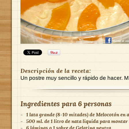
Descripción de la receta:
Un postre muy sencillo y rápido de hacer. Mu
Ingredientes para
6 personas
-
1 lata grande (8-10 mitades)
de
Melocotón en 
-
500 ml.
de
1 litro de nata liquida para montar
-
6 láminas o 1 sobre
de
Gelatina neutra