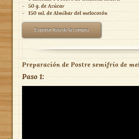
-
50 g.
de
Azúcar
-
150 ml.
de
Almibar del melocotón
Exportar lista de la compra
Preparación de Postre semifrío de me
Paso 1: