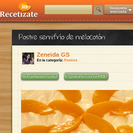
Postre semifrío de melocotón
Zeneida GS
En la categoría:
Postres
Ver en modo cocina
Exportar receta en PDF