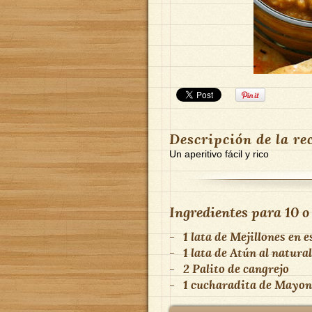
Descripción de la re
Un aperitivo fácil y rico
Ingredientes para
10 o
-
1 lata
de
Mejillones en 
-
1 lata
de
Atún al natural
-
2
Palito de cangrejo
-
1 cucharadita
de
Mayon