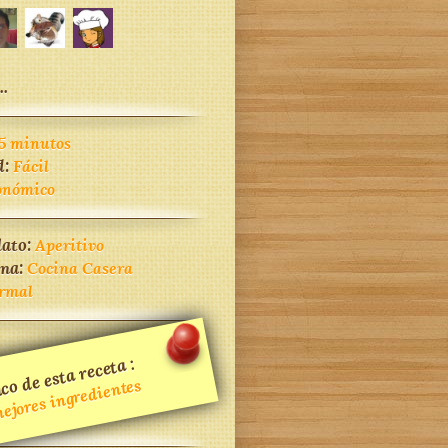
..
5 minutos
d:
Fácil
onómico
lato:
Aperitivo
ina:
Cocina Casera
rmal
co de esta receta :
ejores ingredientes