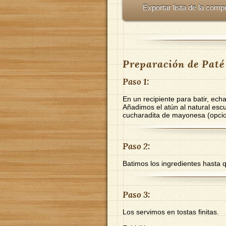
Exportar lista de la comp
Preparación de Paté 
Paso 1:
En un recipiente para batir, ech
Añadimos el atún al natural escur
cucharadita de mayonesa (opcio
Paso 2:
Batimos los ingredientes hast
Paso 3:
Los servimos en tostas finitas.