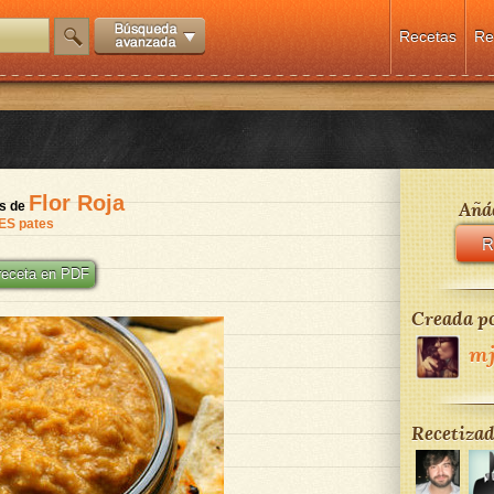
Recetas
Re
Flor Roja
Añád
és de
S pates
R
 receta en PDF
Creada po
mj
Recetizad