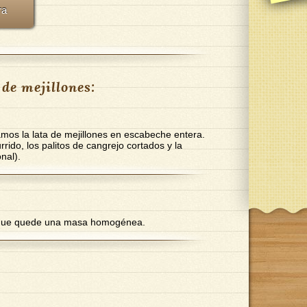
ra
de mejillones:
amos la lata de mejillones en escabeche entera.
rido, los palitos de cangrejo cortados y la
nal).
a que quede una masa homogénea.