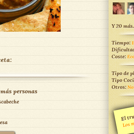
Y 20 más.
Tiempo:
1
Dificulta
Coste:
Ec
ceta:
Tipo de p
Tipo Coc
Otros:
No
 más personas
escabeche
El tru
Los m
esa