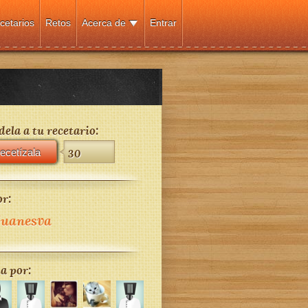
cetarios
Retos
Acerca de
Entrar
ela a tu recetario:
ecetízala
30
r:
uanesva
a por: