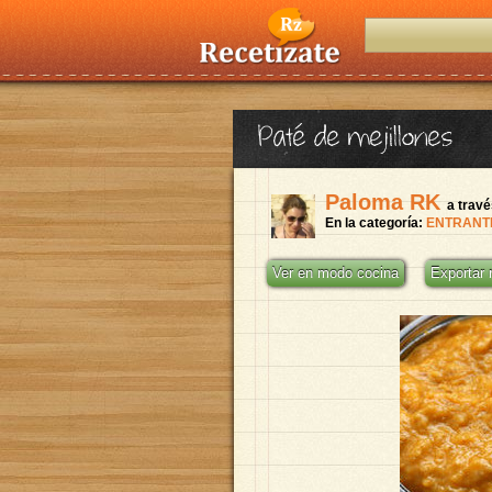
Paté de mejillones
Paloma RK
a trav
En la categoría:
ENTRANTE
Ver en modo cocina
Exportar