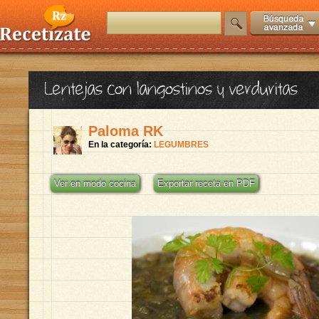
Lentejas con langostinos y verduritas
Paloma RK
En la categoría:
LEGUMBRES
Ver en modo cocina
Exportar receta en PDF