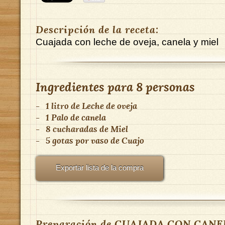
Descripción de la receta:
Cuajada con leche de oveja, canela y miel
Ingredientes para
8 personas
-
1 litro
de
Leche de oveja
-
1
Palo de canela
-
8 cucharadas
de
Miel
-
5 gotas por vaso
de
Cuajo
Exportar lista de la compra
Preparación de CUAJADA CON CANE