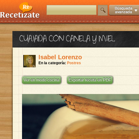
CUAJADA CON CANELA Y MIEL
Isabel Lorenzo
En la categoría:
Postres
Ver en modo cocina
Exportar receta en PDF