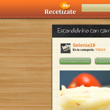
Escondidinho con carn
Selenia19
En la categoría:
TODAS
Ver en modo cocina
Exportar