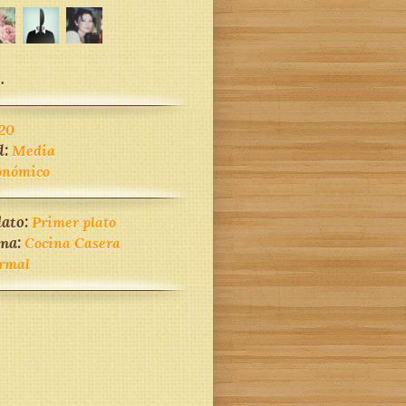
.
20
d:
Media
onómico
lato:
Primer plato
ina:
Cocina Casera
rmal