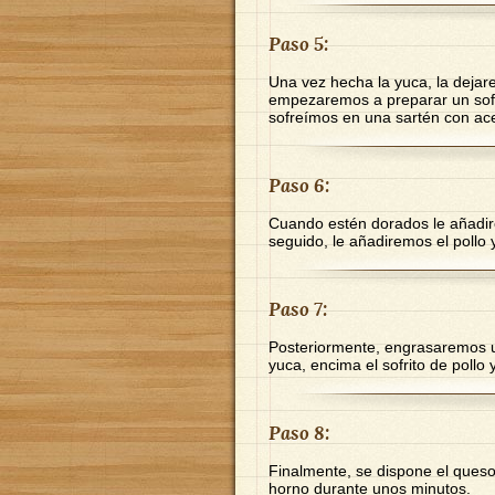
Paso 5:
Una vez hecha la yuca, la deja
empezaremos a preparar un sofrit
sofreímos en una sartén con ace
Paso 6:
Cuando estén dorados le añadir
seguido, le añadiremos el pollo
Paso 7:
Posteriormente, engrasaremos 
yuca, encima el sofrito de pollo
Paso 8:
Finalmente, se dispone el queso
horno durante unos minutos.