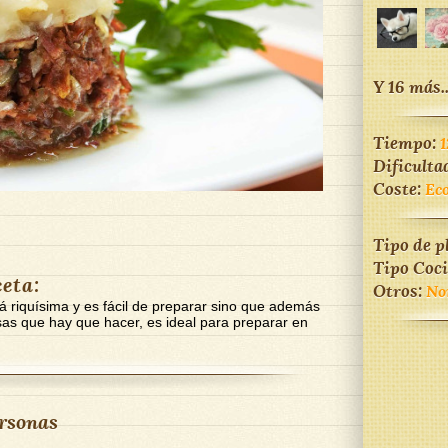
Y 16 más..
Tiempo:
1
Dificulta
Coste:
Ec
Tipo de p
Tipo Coc
ceta:
Otros:
No
tá riquísima y es fácil de preparar sino que además
sas que hay que hacer, es ideal para preparar en
rsonas