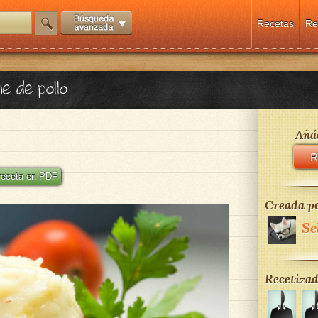
Recetas
Re
e de pollo
Añád
R
 receta en PDF
Creada po
Se
Recetizad