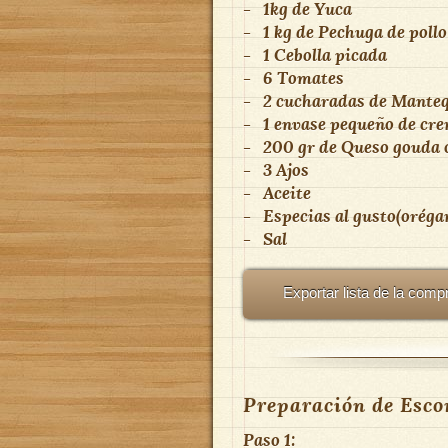
-
1kg
de
Yuca
-
1 kg
de
Pechuga de pollo
-
1
Cebolla picada
-
6
Tomates
-
2 cucharadas
de
Manteq
-
1 envase pequeño
de
cre
-
200 gr
de
Queso gouda o
-
3
Ajos
-
Aceite
-
Especias al gusto(orégano
-
Sal
Exportar lista de la comp
Preparación de Escon
Paso 1: