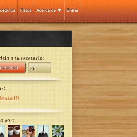
cetarios
Retos
Acerca de
Entrar
ela a tu recetario:
ecetízala
26
r:
lenia19
a por: