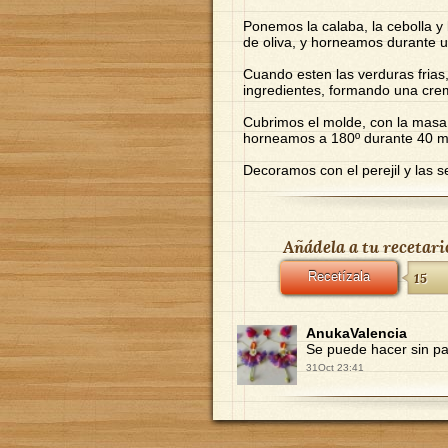
Ponemos la calaba, la cebolla y
de oliva, y horneamos durante u
Cuando esten las verduras frias
ingredientes, formando una cre
Cubrimos el molde, con la masa
horneamos a 180º durante 40 m
Decoramos con el perejil y las 
Añádela a tu recetari
Recetízala
15
AnukaValencia
Se puede hacer sin pa
31Oct 23:41