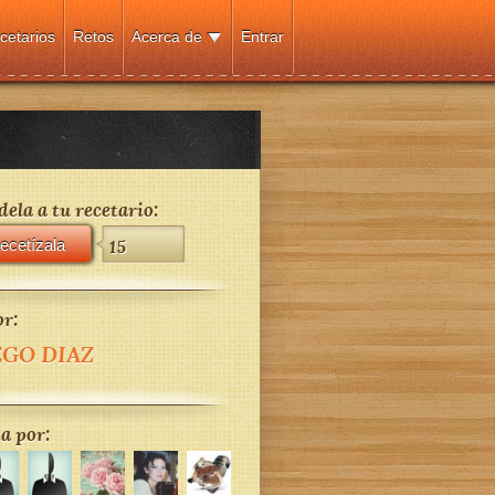
cetarios
Retos
Acerca de
Entrar
ela a tu recetario:
ecetízala
15
r:
EGO DIAZ
a por: