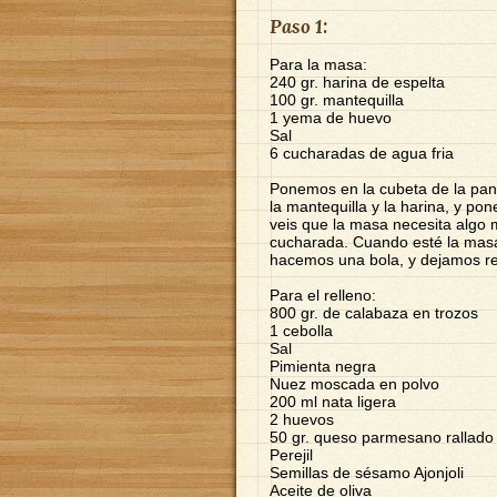
Paso 1:
Para la masa:
240 gr. harina de espelta
100 gr. mantequilla
1 yema de huevo
Sal
6 cucharadas de agua fria
Ponemos en la cubeta de la pani
la mantequilla y la harina, y p
veis que la masa necesita algo
cucharada. Cuando esté la masa
hacemos una bola, y dejamos rep
Para el relleno:
800 gr. de calabaza en trozos
1 cebolla
Sal
Pimienta negra
Nuez moscada en polvo
200 ml nata ligera
2 huevos
50 gr. queso parmesano rallado
Perejil
Semillas de sésamo Ajonjoli
Aceite de oliva