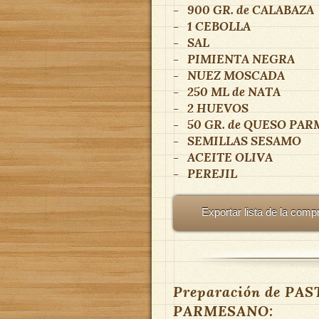
-
900 GR.
de
CALABAZA
-
1
CEBOLLA
-
SAL
-
PIMIENTA NEGRA
-
NUEZ MOSCADA
-
250 ML
de
NATA
-
2
HUEVOS
-
50 GR.
de
QUESO PAR
-
SEMILLAS SESAMO
-
ACEITE OLIVA
-
PEREJIL
Exportar lista de la comp
Preparación de PA
PARMESANO: