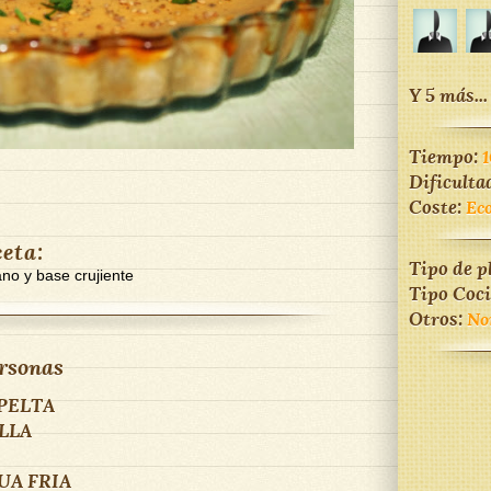
Y 5 más...
Tiempo:
Dificulta
Coste:
Ec
ceta:
Tipo de p
no y base crujiente
Tipo Coc
Otros:
No
rsonas
PELTA
LLA
UA FRIA