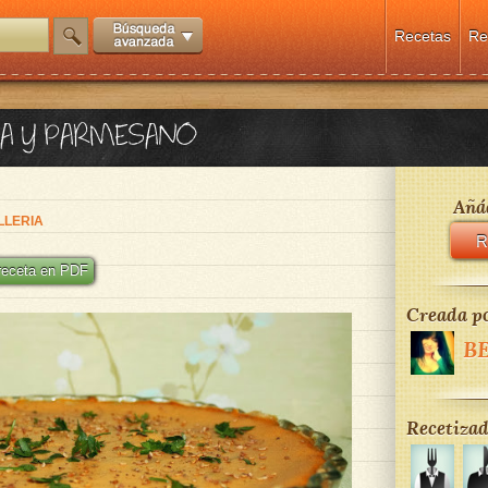
Recetas
Re
ZA Y PARMESANO
Añád
LLERIA
R
 receta en PDF
Creada po
B
Recetizad