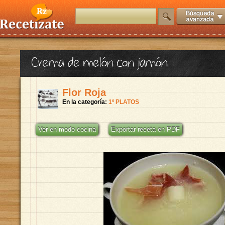
Crema de melón con jamón
Flor Roja
En la categoría:
1º PLATOS
Ver en modo cocina
Exportar receta en PDF