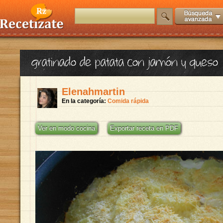
gratinado de patata con jamón y queso
Elenahmartin
En la categoría:
Comida rápida
Ver en modo cocina
Exportar receta en PDF