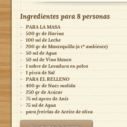
Ingredientes para
8 personas
-
PARA LA MASA
-
500 gr
de
Harina
-
100 ml
de
Leche
-
200 gr
de
Mantequilla (a tª ambiente)
-
50 ml
de
Agua
-
50 ml
de
Vino blanco
-
1 sobre
de
Levadura en polvo
-
1 pizca
de
Sal
-
PARA EL RELLENO
-
400 gr
de
Nuez molida
-
250 gr
de
Azúcar
-
75 ml aprox
de
Anís
-
75 ml
de
Agua
-
para freirlas
de
Aceite de oliva
Exportar lista de la compra