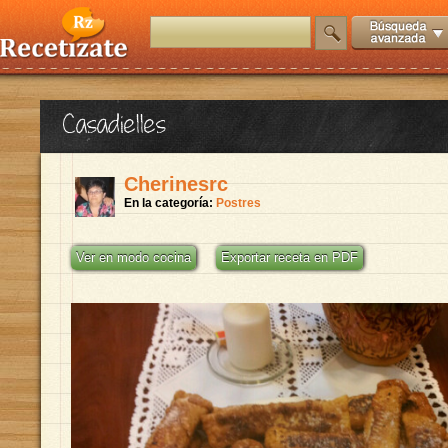
Casadielles
Cherinesrc
En la categoría:
Postres
Ver en modo cocina
Exportar receta en PDF