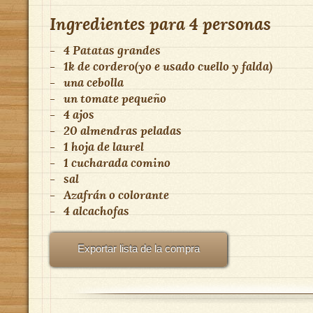
Ingredientes para
4 personas
-
4 Patatas grandes
-
1k de cordero(yo e usado cuello y falda)
-
una cebolla
-
un tomate pequeño
-
4 ajos
-
20 almendras peladas
-
1 hoja de laurel
-
1 cucharada comino
-
sal
-
Azafrán o colorante
-
4 alcachofas
Exportar lista de la compra