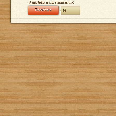
Añádela a tu recetario:
Recetízala
14