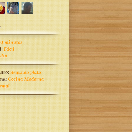
.
60 minutos
d:
Fácil
dio
lato:
Segundo plato
ina:
Cocina Moderna
rmal