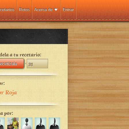
cetarios
Retos
Acerca de
Entrar
ela a tu recetario:
ecetízala
31
r:
or Roja
a por: