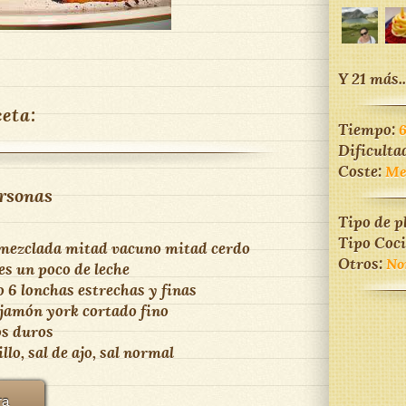
Y 21 más..
ceta:
Tiempo:
Dificulta
Coste:
Me
rsonas
Tipo de p
Tipo Coc
 mezclada mitad vacuno mitad cerdo
Otros:
No
es un poco de leche
o 6 lonchas estrechas y finas
 jamón york cortado fino
os duros
lo, sal de ajo, sal normal
ra