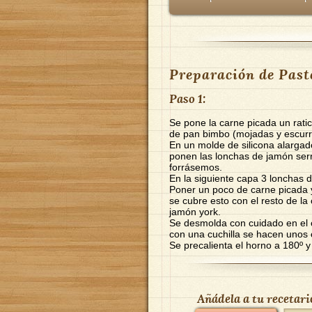
Preparación de Paste
Paso 1:
Se pone la carne picada un rat
de pan bimbo (mojadas y escurri
En un molde de silicona alargad
ponen las lonchas de jamón ser
forrásemos.
En la siguiente capa 3 lonchas 
Poner un poco de carne picada 
se cubre esto con el resto de la
jamón york.
Se desmolda con cuidado en el c
con una cuchilla se hacen unos 
Se precalienta el horno a 180º 
Añádela a tu recetari