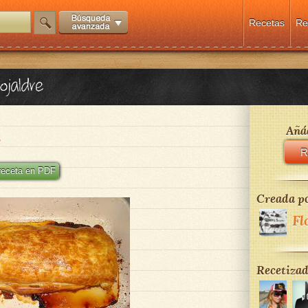
Recetas
Re
ojaldre
Añád
S
R
 receta en PDF
Creada po
Fl
Recetizad