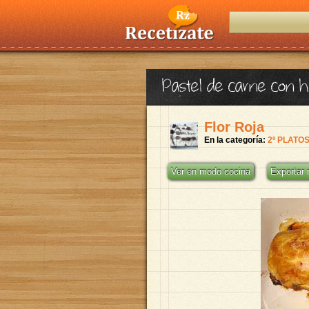
Pastel de carne con h
Flor Roja
En la categoría:
2º PLATO
Ver en modo cocina
Exportar