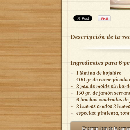
Descripción de la re
Ingredientes para
6 pe
-
1 lámina de hojaldre
-
400 gr de carne picada
-
2 pan de molde sin bord
-
150 gr. de jamón serran
-
6 lonchas cuadradas de
-
2 huevos crudos 2 huev
-
especias: pimienta, tomil
Exportar lista de la comp