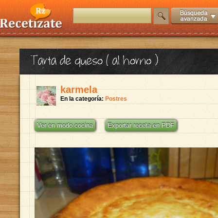
Tarta de queso ( al horno )
karmela
En la categoría:
Postres
Ver en modo cocina
Exportar receta en PDF