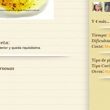
Y 4 más...
Tiempo:
Dificulta
ceta:
Coste:
Mu
erior y queda riquisiiisima
Tipo de p
Tipo Coc
rsonas
Otros:
No