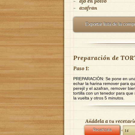
-
ajo en polvo
-
azafran
Exportar lista de la comp
Preparación de TO
Paso 1:
PREPARACIÓN: Se pone en una s
echar la harina remover para que 
perejil y el azafran, remover bien
tortilla con un tenedor para que
la vuelta y otros 5 minutos.
Añádela a tu recetari
Recetízala
14