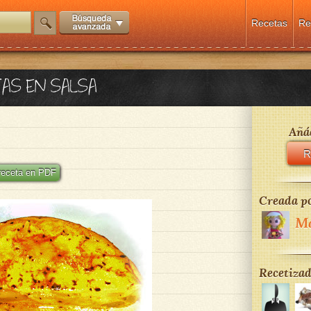
Recetas
Re
TAS EN SALSA
Añád
R
 receta en PDF
Creada po
Ma
Recetizad