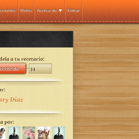
cetarios
Retos
Acerca de
Entrar
ela a tu recetario:
ecetízala
14
r:
ry Díaz
a por: