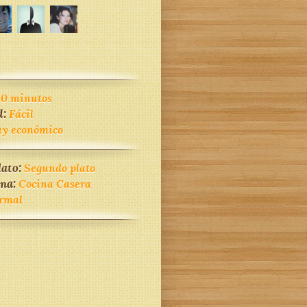
30 minutos
d:
Fácil
y económico
lato:
Segundo plato
ina:
Cocina Casera
rmal