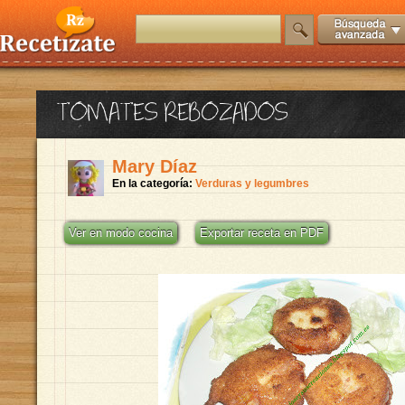
TOMATES REBOZADOS
Mary Díaz
En la categoría:
Verduras y legumbres
Ver en modo cocina
Exportar receta en PDF