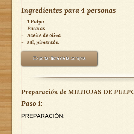
Ingredientes para
4 personas
-
1 Pulpo
-
Patatas
-
Aceite de oliva
-
sal, pimentón
Exportar lista de la compra
Preparación de MILHOJAS DE PULP
Paso 1:
PREPARACIÓN: