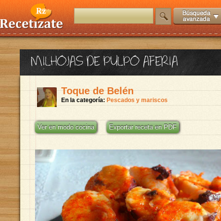
MILHOJAS DE PULPO AFERIA
Toque de Belén
En la categoría:
Pescados y mariscos
Ver en modo cocina
Exportar receta en PDF