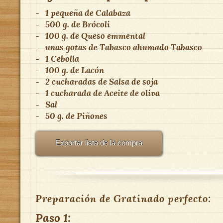
-
1 pequeña
de
Calabaza
-
500 g.
de
Brócoli
-
100 g.
de
Queso emmental
-
unas gotas
de
Tabasco ahumado
Tabasco
-
1
Cebolla
-
100 g.
de
Lacón
-
2 cucharadas
de
Salsa de soja
-
1 cucharada
de
Aceite de oliva
-
Sal
-
50 g.
de
Piñones
Exportar lista de la compra
Preparación de Gratinado perfecto:
Paso 1: