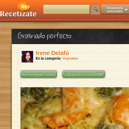
Gratinado perfecto
Irene Delafú
En la categoría:
Vegetales
Ver en modo cocina
Exportar receta en PDF