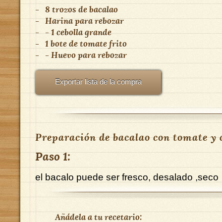
-
8 trozos de bacalao
-
Harina para rebozar
-
- 1 cebolla grande
-
1 bote de tomate frito
-
- Huevo para rebozar
Exportar lista de la compra
Preparación de bacalao con tomate y c
Paso 1:
el bacalo puede ser fresco, desalado ,seco
Añádela a tu recetario: