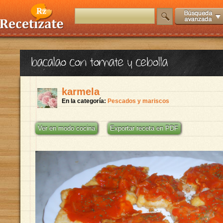
bacalao con tomate y cebolla
karmela
En la categoría:
Pescados y mariscos
Ver en modo cocina
Exportar receta en PDF