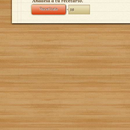
Añádela a tu recetario:
Recetízala
16