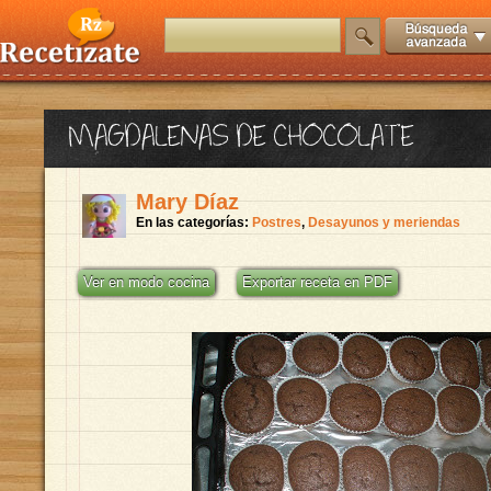
MAGDALENAS DE CHOCOLATE
Mary Díaz
En las categorías:
Postres
,
Desayunos y meriendas
Ver en modo cocina
Exportar receta en PDF