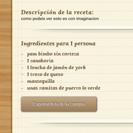
Descripción de la receta:
como podeis ver esto es con imaginacion
Ingredientes para
1 persona
-
pam bimbo sin corteza
-
1 zanahoria
-
1 loncha de jamón de york
-
1 trozo de queso
-
mantequilla
-
unas ramitas de puerro lo verde
Exportar lista de la compra