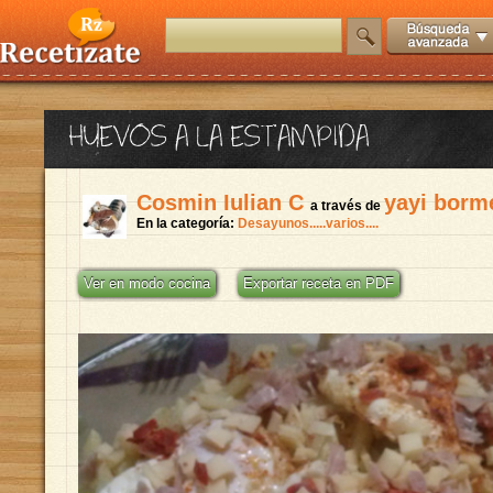
HUEVOS A LA ESTAMPIDA
Cosmin Iulian C
yayi borm
a través de
En la categoría:
Desayunos.....varios....
Ver en modo cocina
Exportar receta en PDF