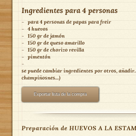
Ingredientes para
4 personas
-
para 4 personas
de
papas para freir
-
4 huevos
-
150 gr de jamón
-
150 gr de queso amarillo
-
150 gr de chorizo revilla
-
pimentón
-
se puede cambiar ingredientes por otros, añadir...
champiñosnes...)
Exportar lista de la compra
Preparación de HUEVOS A LA ESTA