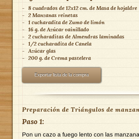
-
8 cuadrados de 12x12 cm.
de
Masa de hojaldre
-
2
Manzanas reinetas
-
1 cucharadita
de
Zumo de limón
-
16 g.
de
Azúcar vainillado
-
2 cucharaditas
de
Almendras laminadas
-
1/2 cucharadita
de
Canela
-
Azúcar glas
-
200 g.
de
Crema pastelera
Exportar lista de la compra
Preparación de Triángulos de manzan
Paso 1:
Pon un cazo a fuego lento con las manzana