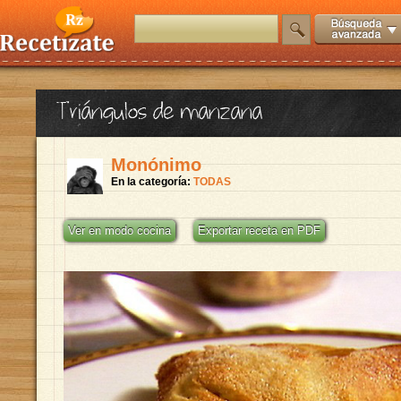
Triángulos de manzana
Monónimo
En la categoría:
TODAS
Ver en modo cocina
Exportar receta en PDF