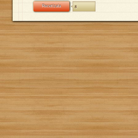
Recetízala
8