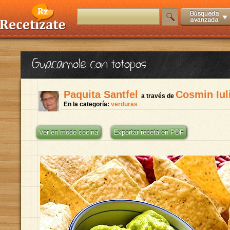
Guacamole con totopos
Paquita Santfel
Cosmin Iul
a través de
En la categoría:
verduras
Ver en modo cocina
Exportar receta en PDF