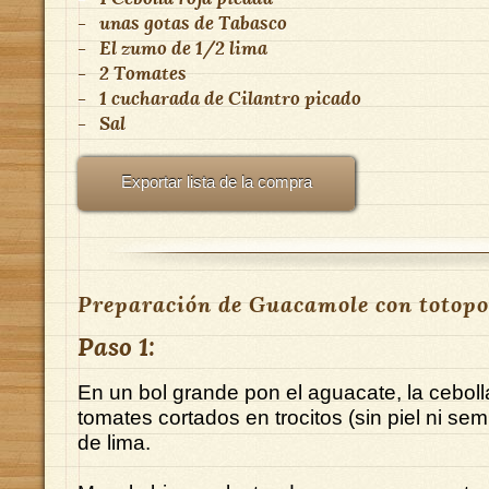
-
unas gotas
de
Tabasco
-
El zumo de 1/2 lima
-
2
Tomates
-
1 cucharada
de
Cilantro picado
-
Sal
Exportar lista de la compra
Preparación de Guacamole con totopo
Paso 1:
En un bol grande pon el aguacate, la cebolla,
tomates cortados en trocitos (sin piel ni semi
de lima.