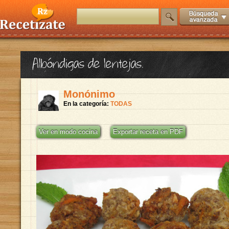
Albóndigas de lentejas.
Monónimo
En la categoría:
TODAS
Ver en modo cocina
Exportar receta en PDF