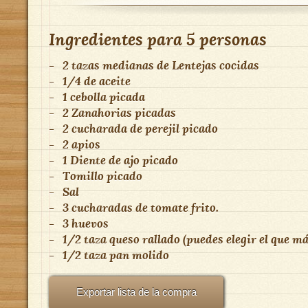
Ingredientes para
5 personas
-
2 tazas medianas
de
Lentejas cocidas
-
1/4 de aceite
-
1 cebolla picada
-
2 Zanahorias picadas
-
2 cucharada de perejil picado
-
2 apios
-
1 Diente de ajo picado
-
Tomillo picado
-
Sal
-
3 cucharadas de tomate frito.
-
3 huevos
-
1/2 taza queso rallado (puedes elegir el que má
-
1/2 taza pan molido
Exportar lista de la compra