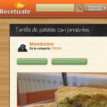
Tortilla de patatas con pimientos
Monónimo
En la categoría:
TODAS
Ver en modo cocina
Exportar receta en PDF