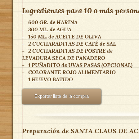
Ingredientes para
10 o más person
-
600 GR.
de
HARINA
-
300 ML.
de
AGUA
-
150 ML.
de
ACEITE DE OLIVA
-
2 CUCHARADITAS DE CAFÉ
de
SAL
-
2 CUCHARADITAS DE POSTRE
de
LEVADURA SECA DE PANADERO
-
1 PUÑADITO
de
UVAS PASAS (OPCIONAL)
-
COLORANTE ROJO ALIMENTARIO
-
1
HUEVO BATIDO
Exportar lista de la compra
Preparación de SANTA CLAUS DE AC