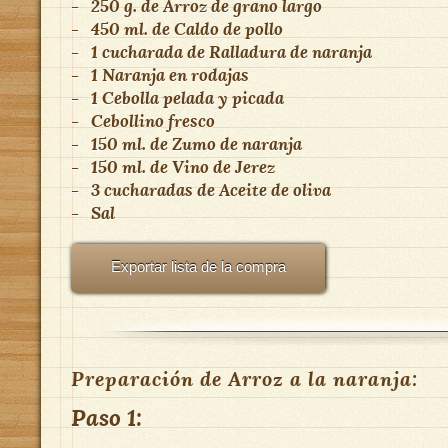
-
250 g.
de
Arroz de grano largo
-
450 ml.
de
Caldo de pollo
-
1 cucharada
de
Ralladura de naranja
-
1
Naranja en rodajas
-
1
Cebolla pelada y picada
-
Cebollino fresco
-
150 ml.
de
Zumo de naranja
-
150 ml.
de
Vino de Jerez
-
3 cucharadas
de
Aceite de oliva
-
Sal
Exportar lista de la compra
Preparación de Arroz a la naranja:
Paso 1: