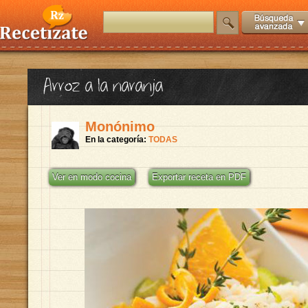
Arroz a la naranja
Monónimo
En la categoría:
TODAS
Ver en modo cocina
Exportar receta en PDF