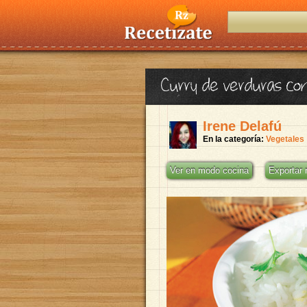
Curry de verduras co
Irene Delafú
En la categoría:
Vegetales
Ver en modo cocina
Exportar