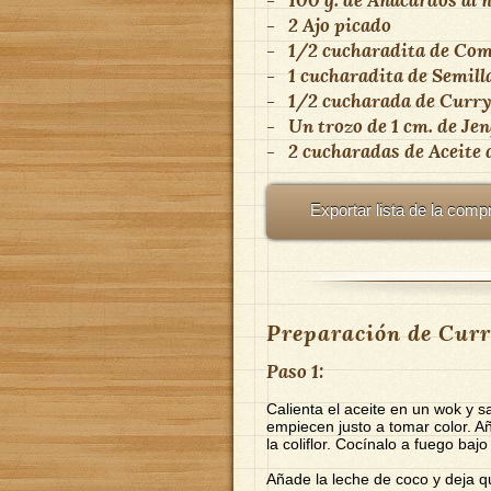
-
2
Ajo picado
-
1/2 cucharadita
de
Com
-
1 cucharadita
de
Semill
-
1/2 cucharada
de
Curry
-
Un trozo de 1 cm.
de
Jen
-
2 cucharadas
de
Aceite 
Exportar lista de la comp
Preparación de Curr
Paso 1:
Calienta el aceite en un wok y s
empiecen justo a tomar color. Añ
la coliflor. Cocínalo a fuego baj
Añade la leche de coco y deja 