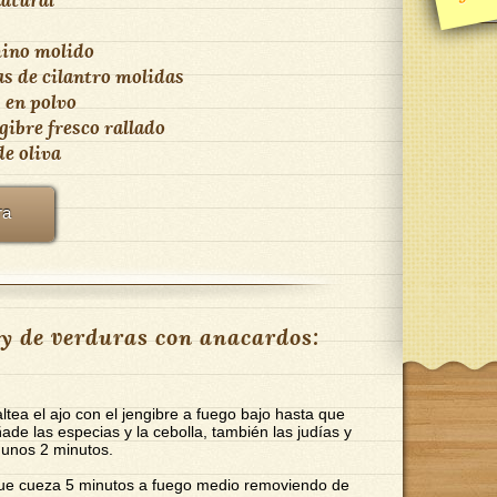
ino molido
as de cilantro molidas
 en polvo
gibre fresco rallado
de oliva
ra
y de verduras con anacardos:
altea el ajo con el jengibre a fuego bajo hasta que
ade las especias y la cebolla, también las judías y
o unos 2 minutos.
que cueza 5 minutos a fuego medio removiendo de