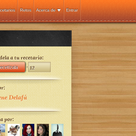
cetarios
Retos
Acerca de
Entrar
ela a tu recetario:
ecetízala
12
r:
ene Delafú
a por: