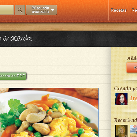
Recetas
Re
n anacardos
Añád
R
 receta en PDF
Creada po
Ir
Recetizad