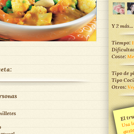
Y 2 más...
Tiempo:
1
Dificulta
Coste:
Me
ceta:
Tipo de p
Tipo Coc
Otros:
Ve
rsonas
El tru
milletes
Usa 
m
o
gust
natural