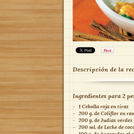
Descripción de la re
Ingredientes para
2 pe
-
1
Cebolla roja en tiras
-
200 g.
de
Coliflor en ra
-
200 g.
de
Judías verdes
-
200 ml.
de
Leche de coc
-
100 g.
de
Anacardos al 