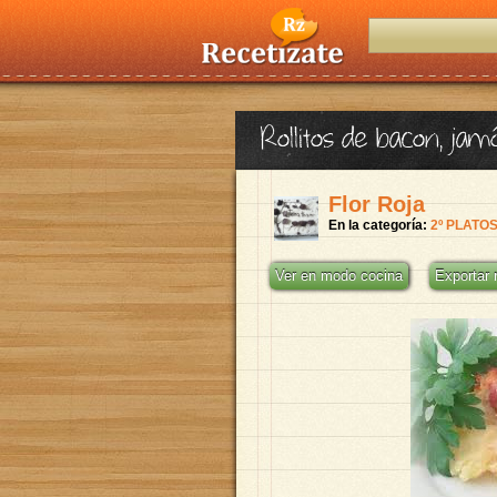
Rollitos de bacon, ja
Flor Roja
En la categoría:
2º PLATO
Ver en modo cocina
Exportar