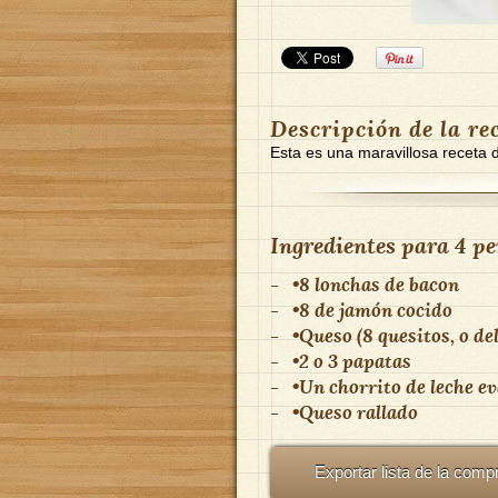
Descripción de la re
Esta es una maravillosa receta
Ingredientes para
4 pe
-
•8 lonchas de bacon
-
•8 de jamón cocido
-
•Queso (8 quesitos, o de
-
•2 o 3 papatas
-
•Un chorrito de leche ev
-
•Queso rallado
Exportar lista de la comp