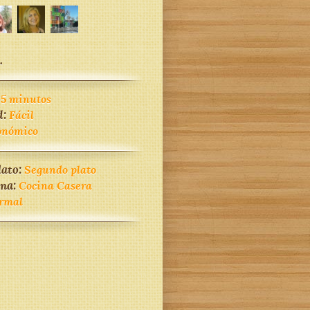
.
45 minutos
d:
Fácil
onómico
lato:
Segundo plato
ina:
Cocina Casera
rmal