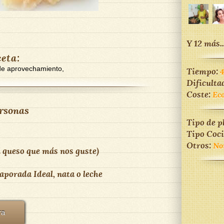
Y 12 más..
ceta:
 de aprovechamiento,
Tiempo:
Dificulta
Coste:
Ec
rsonas
Tipo de p
Tipo Coc
Otros:
No
l queso que más nos guste)
aporada Ideal, nata o leche
ra