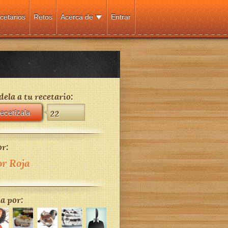
cetarios
Retos
Acerca de
Entrar
ela a tu recetario:
ecetízala
22
r:
or Roja
a por: