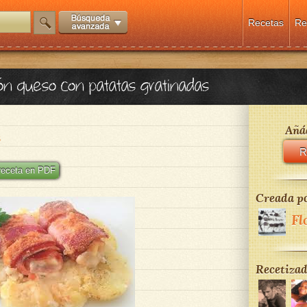
Recetas
Re
món queso con patatas gratinadas
Añád
S
R
 receta en PDF
Creada po
Fl
Recetizad