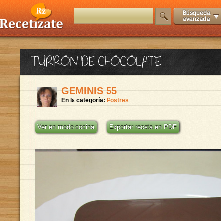
TURRON DE CHOCOLATE
GEMINIS 55
En la categoría:
Postres
Ver en modo cocina
Exportar receta en PDF