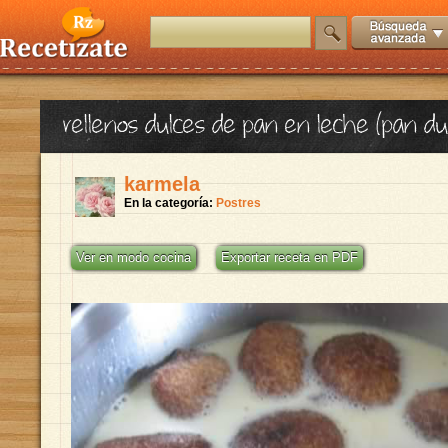
rellenos dulces de pan en leche (pan du
karmela
En la categoría:
Postres
Ver en modo cocina
Exportar receta en PDF