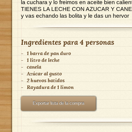
la cuchara y lo freimos en aceite bien cal
TIENES LA LECHE CON AZUCAR Y CANE
y vas echando las bolita y le das un hervor
Ingredientes para
4 personas
-
1 barra de pan duro
-
1 litro de leche
-
canela
-
Azúcar al gusto
-
2 huevos batidos
-
Rayadura de 1 limon
Exportar lista de la compra