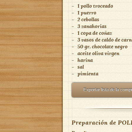
-
1 pollo troceado
-
1 puerro
-
2 cebollas
-
3 zanahorias
-
1 copa de coñaz
-
3 vasos de caldo de car
-
50 gr. chocolate negro
-
aceite oliva virgen
-
harina
-
sal
-
pimienta
Exportar lista de la comp
Preparación de PO