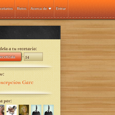
cetarios
Retos
Acerca de
Entrar
ela a tu recetario:
ecetízala
14
r:
ncepcion Garc
a por: