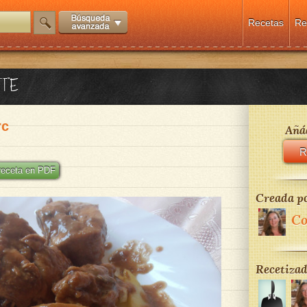
Recetas
Re
ATE
rc
Añád
R
 receta en PDF
Creada po
Co
Recetizad