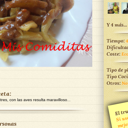
Y 4 más...
Tiempo:
Dificulta
Coste:
Ec
Tipo de p
Tipo Coc
Otros:
No
ceta:
res, con las aves resulta maravilloso...
El tru
Si us
m
m
m
rsonas